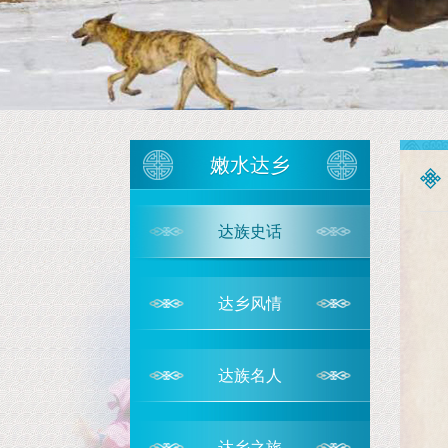
1
1
嫩水达乡
达族史话
达乡风情
达族名人
达乡之旅