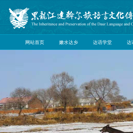
网站首页
嫩水达乡
达语学堂
达