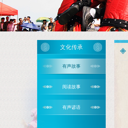
1
1
文化传承
有声故事
阅读故事
有声谚语