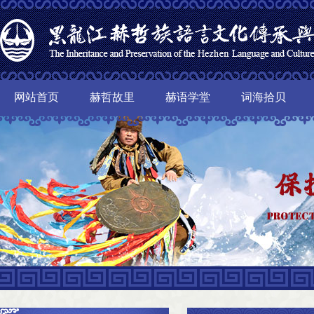
网站首页
赫哲故里
赫语学堂
词海拾贝